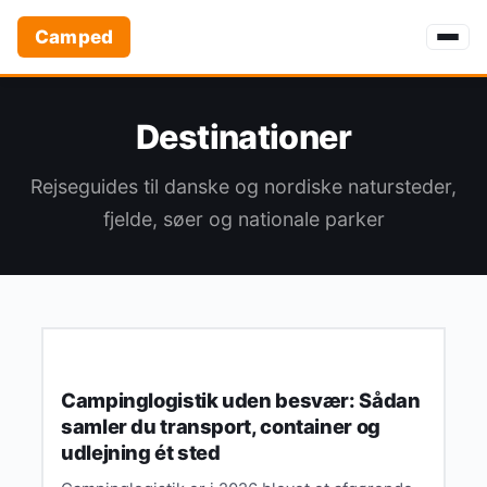
Camped
Destinationer
Rejseguides til danske og nordiske natursteder,
fjelde, søer og nationale parker
AKTIVITETER
Campinglogistik uden besvær: Sådan
samler du transport, container og
udlejning ét sted