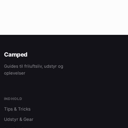
Camped
Guides til friluftsliv, udstyr og
oplevelser
INDHOLD
Tips & Tricks
Udstyr & Gear