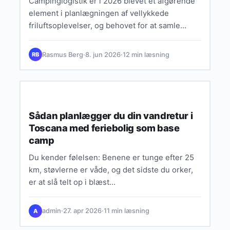
Campinglogistik er i 2026 blevet et afgørende
element i planlægningen af vellykkede
friluftsoplevelser, og behovet for at samle
transport, containere og udlejning af udstyr…
Rasmus Berg
·
8. jun 2026
·
12 min læsning
RB
DESTINATIONER
Sådan planlægger du din vandretur i
Toscana med feriebolig som base
camp
Du kender følelsen: Benene er tunge efter 25
km, støvlerne er våde, og det sidste du orker,
er at slå telt op i blæst…
admin
·
27. apr 2026
·
11 min læsning
A