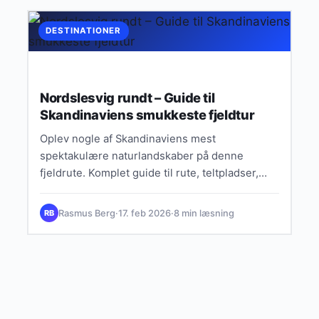
DESTINATIONER
Nordslesvig rundt – Guide til
Skandinaviens smukkeste fjeldtur
Oplev nogle af Skandinaviens mest
spektakulære naturlandskaber på denne
fjeldrute. Komplet guide til rute, teltpladser,
længde og bedste årstid.
Rasmus Berg
·
17. feb 2026
·
8 min læsning
RB