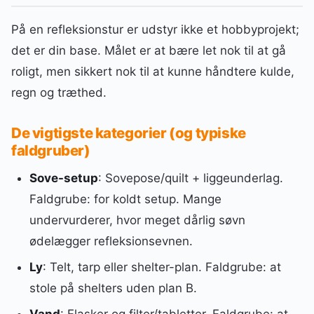
På en refleksionstur er udstyr ikke et hobbyprojekt;
det er din base. Målet er at bære let nok til at gå
roligt, men sikkert nok til at kunne håndtere kulde,
regn og træthed.
De vigtigste kategorier (og typiske
faldgruber)
Sove-setup
: Sovepose/quilt + liggeunderlag.
Faldgrube: for koldt setup. Mange
undervurderer, hvor meget dårlig søvn
ødelægger refleksionsevnen.
Ly
: Telt, tarp eller shelter-plan. Faldgrube: at
stole på shelters uden plan B.
Vand
: Flasker og filter/tabletter. Faldgrube: at