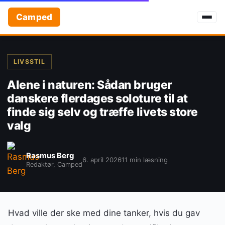
Camped
LIVSSTIL
Alene i naturen: Sådan bruger
danskere flerdages soloture til at
finde sig selv og træffe livets store
valg
Rasmus Berg
6. april 2026
11 min læsning
Redaktør, Camped
Hvad ville der ske med dine tanker, hvis du gav