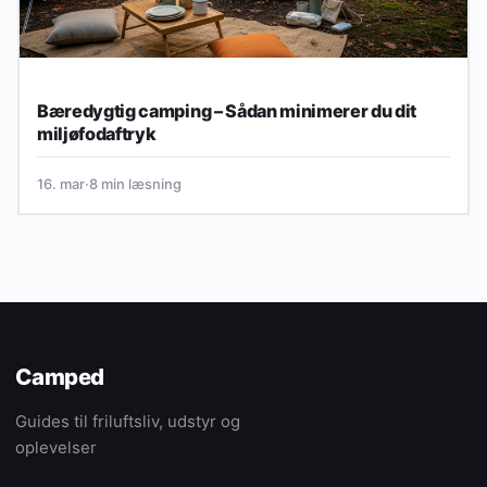
Bæredygtig camping – Sådan minimerer du dit
miljøfodaftryk
16. mar
·
8 min læsning
Camped
Guides til friluftsliv, udstyr og
oplevelser