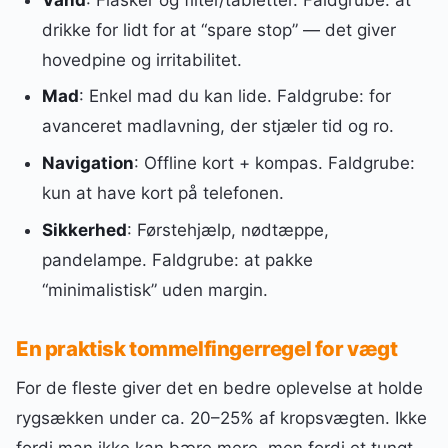
drikke for lidt for at “spare stop” — det giver
hovedpine og irritabilitet.
Mad
: Enkel mad du kan lide. Faldgrube: for
avanceret madlavning, der stjæler tid og ro.
Navigation
: Offline kort + kompas. Faldgrube:
kun at have kort på telefonen.
Sikkerhed
: Førstehjælp, nødtæppe,
pandelampe. Faldgrube: at pakke
“minimalistisk” uden margin.
En praktisk tommelfingerregel for vægt
For de fleste giver det en bedre oplevelse at holde
rygsækken under ca. 20–25% af kropsvægten. Ikke
fordi man ikke kan bære mere, men fordi et tungt